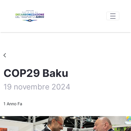
Skip to Main Content
COP29 Baku - FondazionePacta
COP29 Baku
19 novembre 2024
Data di Pubblicazione
1 Anno Fa